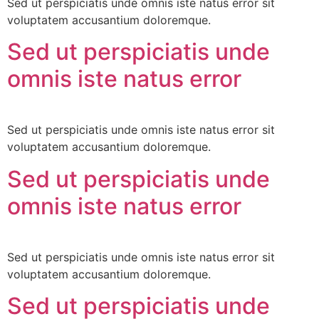
Sed ut perspiciatis unde omnis iste natus error sit
voluptatem accusantium doloremque.
Sed ut perspiciatis unde
omnis iste natus error
Sed ut perspiciatis unde omnis iste natus error sit
voluptatem accusantium doloremque.
Sed ut perspiciatis unde
omnis iste natus error
Sed ut perspiciatis unde omnis iste natus error sit
voluptatem accusantium doloremque.
Sed ut perspiciatis unde