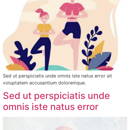
Sed ut perspiciatis unde omnis iste natus error sit
voluptatem accusantium doloremque.
Sed ut perspiciatis unde
omnis iste natus error